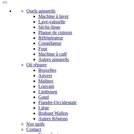
Quels appareils
Machine à laver
Lave-vaisselle
Sèche-linge
Plaque de cuisson
Réfrigérateur
Congélateur
Four
Machine à café
Autres appareils
Où réparer
Bruxelles
Anvers
Malines
Louvain
Limbourg
Gand
Flandre-Occidentale
Liège
Brabant Wallon
Autres Régions
Nos tarifs
Contact