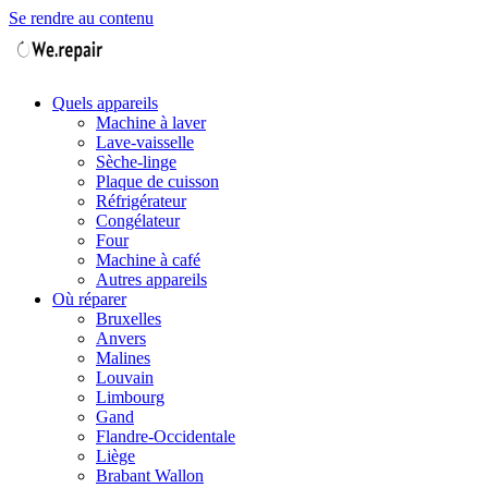
Se rendre au contenu
Quels appareils
Machine à laver
Lave-vaisselle
Sèche-linge
Plaque de cuisson
Réfrigérateur
Congélateur
Four
Machine à café
Autres appareils
Où réparer
Bruxelles
Anvers
Malines
Louvain
Limbourg
Gand
Flandre-Occidentale
Liège
Brabant Wallon