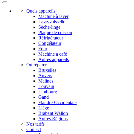
Quels appareils
Machine à laver
Lave-vaisselle
Sèche-linge
Plaque de cuisson
Réfrigérateur
Congélateur
Four
Machine à café
Autres appareils
Où réparer
Bruxelles
Anvers
Malines
Louvain
Limbourg
Gand
Flandre-Occidentale
Liège
Brabant Wallon
Autres Régions
Nos tarifs
Contact