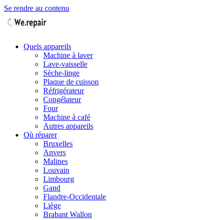
Se rendre au contenu
Quels appareils
Machine à laver
Lave-vaisselle
Sèche-linge
Plaque de cuisson
Réfrigérateur
Congélateur
Four
Machine à café
Autres appareils
Où réparer
Bruxelles
Anvers
Malines
Louvain
Limbourg
Gand
Flandre-Occidentale
Liège
Brabant Wallon