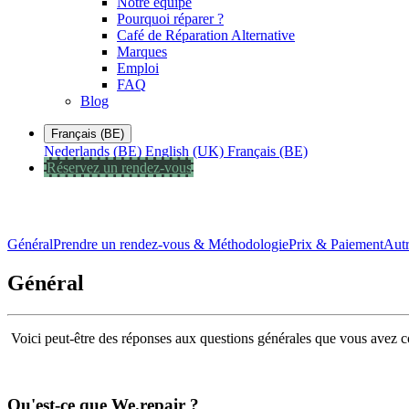
Notre équipe
Pourquoi réparer ?
Café de Réparation Alternative
Marques
Emploi
FAQ
Blog
Français (BE)
Nederlands (BE)
English (UK)
Français (BE)
Réservez un rendez-vous
Général
Prendre un rendez-vous & Méthodologie
Prix & Paiement
Autr
Général
Voici peut-être des réponses aux questions générales que vous avez c
Qu'est-ce que We.repair ?