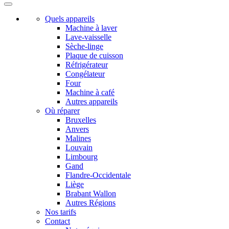
Quels appareils
Machine à laver
Lave-vaisselle
Sèche-linge
Plaque de cuisson
Réfrigérateur
Congélateur
Four
Machine à café
Autres appareils
Où réparer
Bruxelles
Anvers
Malines
Louvain
Limbourg
Gand
Flandre-Occidentale
Liège
Brabant Wallon
Autres Régions
Nos tarifs
Contact