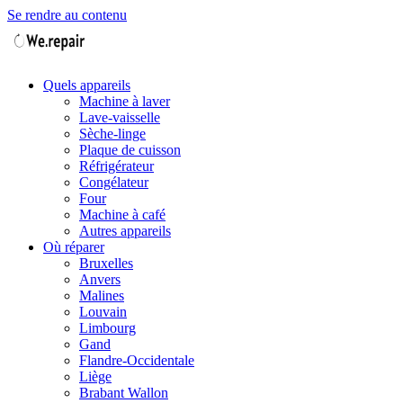
Se rendre au contenu
Quels appareils
Machine à laver
Lave-vaisselle
Sèche-linge
Plaque de cuisson
Réfrigérateur
Congélateur
Four
Machine à café
Autres appareils
Où réparer
Bruxelles
Anvers
Malines
Louvain
Limbourg
Gand
Flandre-Occidentale
Liège
Brabant Wallon