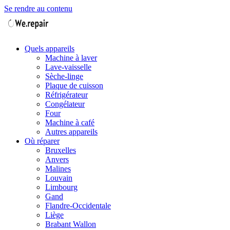
Se rendre au contenu
Quels appareils
Machine à laver
Lave-vaisselle
Sèche-linge
Plaque de cuisson
Réfrigérateur
Congélateur
Four
Machine à café
Autres appareils
Où réparer
Bruxelles
Anvers
Malines
Louvain
Limbourg
Gand
Flandre-Occidentale
Liège
Brabant Wallon