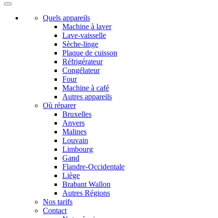
Quels appareils
Machine à laver
Lave-vaisselle
Sèche-linge
Plaque de cuisson
Réfrigérateur
Congélateur
Four
Machine à café
Autres appareils
Où réparer
Bruxelles
Anvers
Malines
Louvain
Limbourg
Gand
Flandre-Occidentale
Liège
Brabant Wallon
Autres Régions
Nos tarifs
Contact