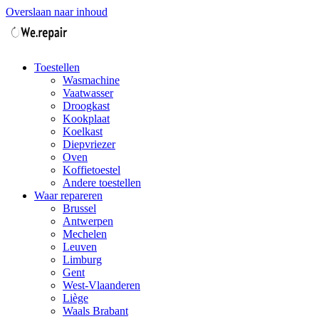
Overslaan naar inhoud
Toestellen
Wasmachine
Vaatwasser
Droogkast
Kookplaat
Koelkast
Diepvriezer
Oven
Koffietoestel
Andere toestellen
Waar repareren
Brussel
Antwerpen
Mechelen
Leuven
Limburg
Gent
West-Vlaanderen
Liège
Waals Brabant