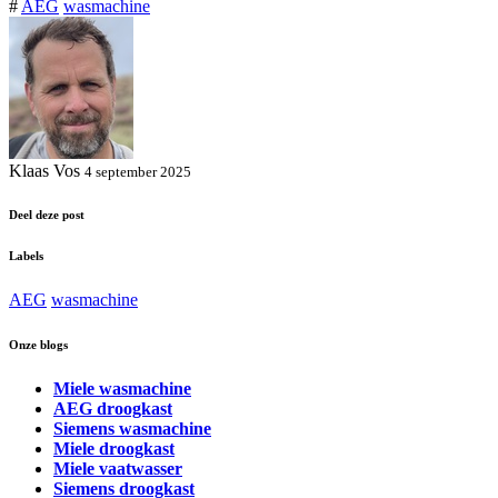
#
AEG
wasmachine
Klaas Vos
4 september 2025
Deel deze post
Labels
AEG
wasmachine
Onze blogs
Miele wasmachine
AEG droogkast
Siemens wasmachine
Miele droogkast
Miele vaatwasser
Siemens droogkast