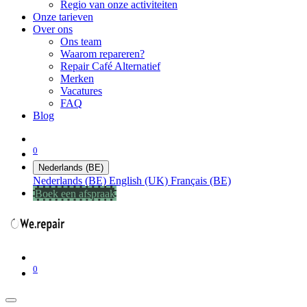
Regio van onze activiteiten
Onze tarieven
Over ons
Ons team
Waarom repareren?
Repair Café Alternatief
Merken
Vacatures
FAQ
Blog
0
Nederlands (BE)
Nederlands (BE)
English (UK)
Français (BE)
Boek een afspraak
0