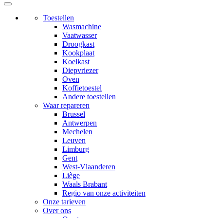
Toestellen
Wasmachine
Vaatwasser
Droogkast
Kookplaat
Koelkast
Diepvriezer
Oven
Koffietoestel
Andere toestellen
Waar repareren
Brussel
Antwerpen
Mechelen
Leuven
Limburg
Gent
West-Vlaanderen
Liège
Waals Brabant
Regio van onze activiteiten
Onze tarieven
Over ons