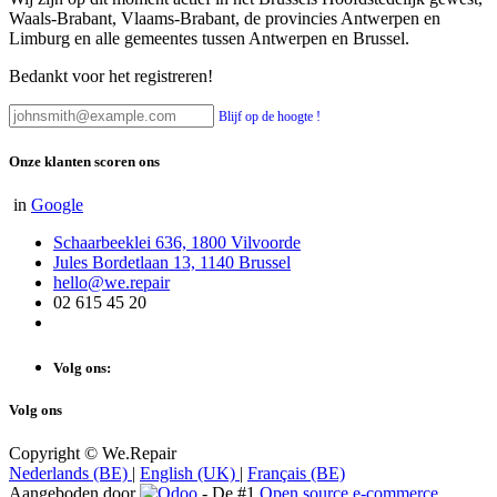
Waals-Brabant, Vlaams-Brabant, de provincies Antwerpen en
Limburg en alle gemeentes tussen Antwerpen en Brussel.
Bedankt voor het registreren!
Blijf op de hoogte !
Onze klanten scoren ons
in
Google
Schaarbeeklei 636, 1800 Vilvoorde
Jules Bordetlaan 13, 1140 Brussel
hello@we.repair
02 615 45 20
Volg ons:
Volg ons
Copyright © We.Repair
Nederlands (BE)
|
English (UK)
|
Français (BE)
Aangeboden door
- De #1
Open source e-commerce