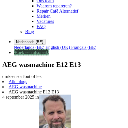
Ons team
Waarom repareren?
Repair Café Alternatief
Merken
Vacatures
FAQ
Blog
Nederlands (BE)
Nederlands (BE)
English (UK)
Français (BE)
Boek een afspraak
AEG wasmachine E12 E13
druksensor fout of lek
Alle blogs
AEG wasmachine
AEG wasmachine E12 E13
4 september 2025
in