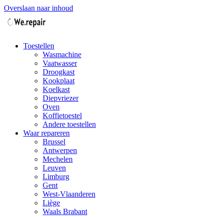
Overslaan naar inhoud
Toestellen
Wasmachine
Vaatwasser
Droogkast
Kookplaat
Koelkast
Diepvriezer
Oven
Koffietoestel
Andere toestellen
Waar repareren
Brussel
Antwerpen
Mechelen
Leuven
Limburg
Gent
West-Vlaanderen
Liège
Waals Brabant