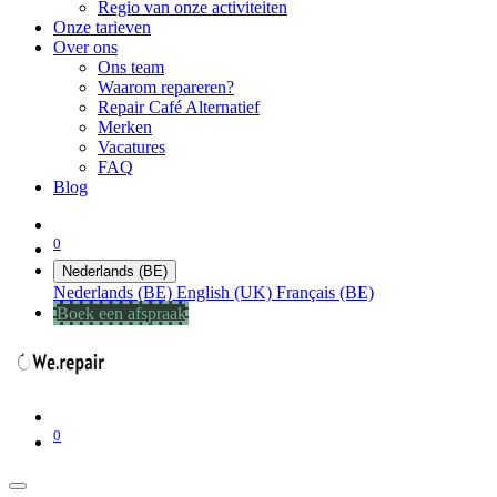
Regio van onze activiteiten
Onze tarieven
Over ons
Ons team
Waarom repareren?
Repair Café Alternatief
Merken
Vacatures
FAQ
Blog
0
Nederlands (BE)
Nederlands (BE)
English (UK)
Français (BE)
Boek een afspraak
0