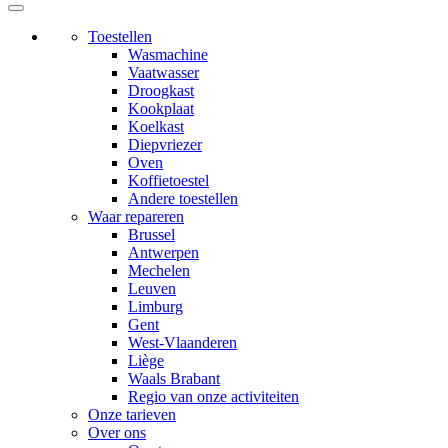
Toestellen
Wasmachine
Vaatwasser
Droogkast
Kookplaat
Koelkast
Diepvriezer
Oven
Koffietoestel
Andere toestellen
Waar repareren
Brussel
Antwerpen
Mechelen
Leuven
Limburg
Gent
West-Vlaanderen
Liège
Waals Brabant
Regio van onze activiteiten
Onze tarieven
Over ons