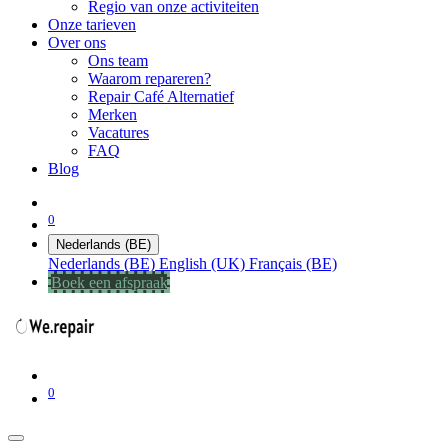
Regio van onze activiteiten
Onze tarieven
Over ons
Ons team
Waarom repareren?
Repair Café Alternatief
Merken
Vacatures
FAQ
Blog
0
Nederlands (BE)
Nederlands (BE)
English (UK)
Français (BE)
Boek een afspraak
0