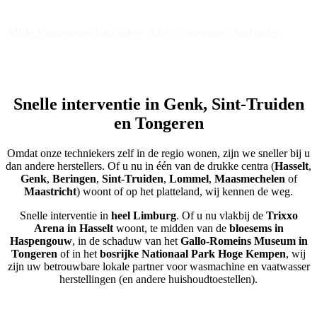
Miele Vaatwasser foutcodes
AEG Vaatwasser foutcodes
Snelle interventie in Genk, Sint-Truiden
en Tongeren
Omdat onze techniekers zelf in de regio wonen, zijn we sneller bij u
dan andere herstellers. Of u nu in één van de drukke centra (
Hasselt
,
Genk
,
Beringen
,
Sint-Truiden
,
Lommel
,
Maasmechelen
of
Maastricht
) woont of op het platteland, wij kennen de weg.
Snelle interventie in
heel Limburg
. Of u nu vlakbij de
Trixxo
Arena in Hasselt
woont, te midden van de
bloesems in
Haspengouw
, in de schaduw van het
Gallo-Romeins Museum in
Tongeren
of in het
bosrijke Nationaal Park Hoge Kempen
, wij
zijn uw betrouwbare lokale partner voor wasmachine en vaatwasser
herstellingen (en andere huishoudtoestellen).