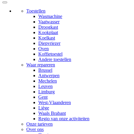
Toestellen
Wasmachine
Vaatwasser
Droogkast
Kookplaat
Koelkast
Diepvriezer
Oven
Koffietoestel
Andere toestellen
Waar repareren
Brussel
Antwerpen
Mechelen
Leuven
Limburg
Gent
West-Vlaanderen
Liège
Waals Brabant
Regio van onze activiteiten
Onze tarieven
Over ons