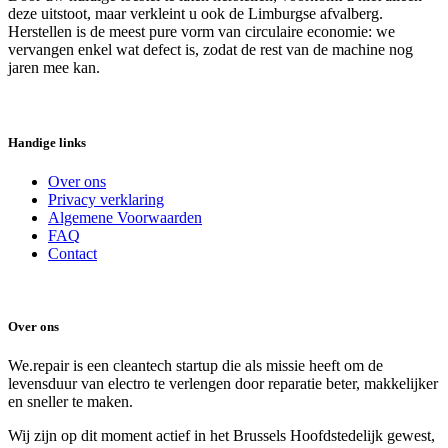
jaren alweer defect gaat. Wij geven uw toestel een tweede leven met
3 maanden garantie op de herstelling.
2. Directe besparing in uw portemonnee
Een nieuwe kwaliteitsmachine kost al snel tussen de €800 en €2000.
Een herstelling bij We.Repair kost slechts een fractie daarvan.
Bovendien hoeft u bij ons niet te betalen voor de
verwijderingsbijdrage (Recupel) van een nieuw toestel.
3. Bespaar op de "Limburgse Logistiek"
Een nieuwe wasmachine kopen betekent vaak: levering inplannen,
thuisblijven voor de bezorgdienst die in de Antwerpse files staat, en
hopen dat ze het toestel de trap op krijgen. Bij We.repair komt onze
technieker met een volledig uitgeruste service-wagen tot bij u.
Geen
gesleur
met zware wasmachines naar een herstelpunt
of geen files
en stress
op de Hasseltse Grote Ring
.
Wij lossen het probleem
gewoon bij u thuis op.
4. De Groenste Keuze voor de Groene Provincie
Wist u dat het produceren van een nieuwe vaatwasser of
wasmachine gemiddeld 40 tot 60 kg CO2-uitstoot veroorzaakt?
Door uw huidige toestel te laten herstellen, voorkomt u niet alleen
deze uitstoot, maar verkleint u ook de Limburgse afvalberg.
Herstellen is de meest pure vorm van circulaire economie: we
vervangen enkel wat defect is, zodat de rest van de machine nog