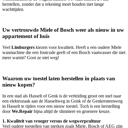
Herstelt u ook AEG-toestellen in Limburg?
Onze techniekers herstellen AEG- en Electrolux-toestellen in heel de
provincie Limburg. Ze zijn goed opgeleid en hebben toegang tot de
meest recente technische informatie van AEG en Electrolux en alle
onderdelen.
Snelle witgoed service van de Limburgse Kempen tot
het Maasland
Onze techniekers zijn dagelijks aanwezig in alle Limburgse
gemeentes. Of u nu in een appartement aan de Kanaalkom in
Hasselt woont waar de vaatwasser lekt, of een herstelling nodig
heeft aan uw droogkast in woning in Lanaken; wij kennen de weg.
Dankzij onze lokale aanwezigheid en de voorraad van
wisselstukken in de wagen, kunnen we vaak binnen 24 uur
herstellen, zonder dat u rekening moet houden met lange
wachttijden.