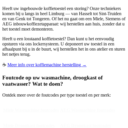
Heeft uw ingebouwde koffietoestel een storing? Onze techniekers
komen bij u langs in heel Limburg — van Hasselt tot Sint-Truiden
en van Genk tot Tongeren. Of het nu gaat om een Miele, Siemens of
AEG inbouwkoffiezetapparaat: wij herstellen aan huis, zonder dat u
het toestel moet demonteren.
Heeft u een losstaand koffietoestel? Dan kunt u het eenvoudig
opsturen via ons lockersysteem. U deponeert uw toestel in een
afhaalpunt bij u in de buurt, wij herstellen het in ons atelier en sturen
het netjes terug.
☕
Meer info over koffiemachine herstelling →
Foutcode op uw wasmachine, droogkast of
vaatwasser? Wat te doen?
Ontdek meer over de foutcodes per type toestel en per merk:
Miele Wasmachine foutcodes
AEG Wasmachine foutcodes
Miele Droogkast foutcodes
AEG Droogkast foutcodes