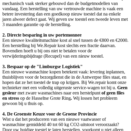
Uw vertrouwde Miele of Bosch weer als nieuw in uw
appartement of huis
Veel
Limburgers
kiezen voor kwaliteit. Heeft u een oudere Miele
wasmachine die een foutcode geeft of een Bosch vaatwasser die niet
meer warmt? Gooi ze niet weg!
Waarom uw toestel laten herstellen in plaats van
nieuw kopen?
In een stad als Hasselt of Genk is de verleiding groot om snel naar
een elektrozaak aan de Hasseltweg in Genk of de Genkersteenweg
in Hasselt te rijden voor een nieuw toestel. Toch is een herstelling
door
We.Repair
bijna altijd de slimmere en groenere keuze.
1. Kwaliteit van vroeger versus de wegwerpcultuur
Veel oudere toestellen van merken zoals Miele, Bosch of AEG zijn
mechanisch vaak sterker gebouwd dan de budgetmodellen van
vandaag. Een herstelling van uw vertrouwde machine is vaak een
betere investering dan een goedkoop nieuw toestel dat na enkele