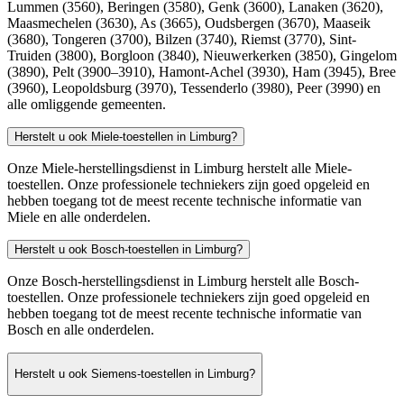
Meest gestelde vragen beantwoord
Antwoorden op veelgestelde vragen
Moeten jullie techniekers vanuit Vilvoorde naar Limburg komen?
Nee. We.repair werkt met een netwerk van lokale techniekers — in
loondienst of onderaanneming — verspreid over de hele provincie
Limburg en Luik. Ze vertrekken 's morgens vanuit hun eigen
woning, niet vanuit Vilvoorde. Zo bent u snel geholpen, zonder
onnodige verplaatsingskosten.
In welke postcodes van de provincie Limburg voert u herstellingen uit?
We.repair komt aan huis in de hele provincie Limburg: Hasselt
(3500), Diepenbeek (3590), Zonhoven (3520), Houthalen-
Helchteren (3530), Herk-de-Stad (3540), Heusden-Zolder (3550),
Lummen (3560), Beringen (3580), Genk (3600), Lanaken (3620),
Maasmechelen (3630), As (3665), Oudsbergen (3670), Maaseik
(3680), Tongeren (3700), Bilzen (3740), Riemst (3770), Sint-
Truiden (3800), Borgloon (3840), Nieuwerkerken (3850), Gingelom