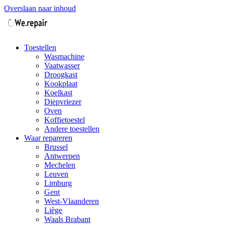
Overslaan naar inhoud
Toestellen
Wasmachine
Vaatwasser
Droogkast
Kookplaat
Koelkast
Diepvriezer
Oven
Koffietoestel
Andere toestellen
Waar repareren
Brussel
Antwerpen
Mechelen
Leuven
Limburg
Gent
West-Vlaanderen
Liège
Waals Brabant