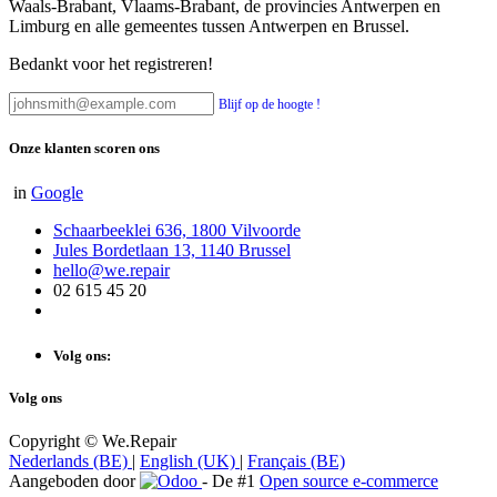
jaren mee kan.
Handige links
Over ons
Privacy verklaring
Algemene Voorwaarden
FAQ
Contact
Over ons
We.repair is een cleantech startup die als missie heeft om de
levensduur van electro te verlengen door reparatie beter, makkelijker
en sneller te maken.
Wij zijn op dit moment actief in het Brussels Hoofdstedelijk gewest,
Waals-Brabant, Vlaams-Brabant, de provincies Antwerpen en
Limburg en alle gemeentes tussen Antwerpen en Brussel.
Bedankt voor het registreren!