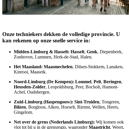
Onze techniekers dekken de volledige provincie. U
kan rekenen op onze snelle service in:
Midden-Limburg & Hasselt
:
Hasselt
,
Genk
, Diepenbeek,
Zonhoven, Lummen, Herk-de-Stad, Halen.
Het Maasland
:
Maasmechelen
, Dilsen-Stokkem, Lanaken,
Kinrooi, Maaseik.
Noord-Limburg (De Kempen)
:
Lommel
,
Pelt
,
Beringen
,
Heusden-Zolder
, Leopoldsburg, Peer, Bocholt, Hamont-
Achel, Oudsbergen.
Zuid-Limburg (Haspengouw)
:
Sint-Truiden
, Tongeren,
Bilzen
, Borgloon, Alken, Hoeselt, Riemst, Wellen, Heers,
Gingelom.
Net over de grens (Nederlands Limburg)
:
Wij komen ook
vlot tot bij u in de grensregio, waaronder
Maastricht
, Weert,