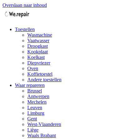
Overslaan naar inhoud
Toestellen
Wasmachine
Vaatwasser
Droogkast
Kookplaat
Koelkast
Diepvriezer
Oven
Koffietoestel
Andere toestellen
Waar repareren
Brussel
Antwerpen
Mechelen
Leuven
Limburg
Gent
West-Vlaanderen
Liège
Waals Brabant