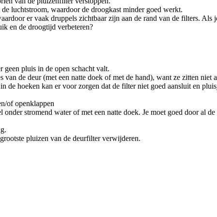
iën van de pluizenfilter verstoppen.
 dit de luchtstroom, waardoor de droogkast minder goed werkt.
waardoor er vaak druppels zichtbaar zijn aan de rand van de filters. Als 
uik en de droogtijd verbeteren?
er geen pluis in de open schacht valt.
jes van de deur (met een natte doek of met de hand), want ze zitten niet 
n de hoeken kan er voor zorgen dat de filter niet goed aansluit en pluis
 en/of openklappen
stel onder stromend water of met een natte doek. Je moet goed door al 
ug.
grootste pluizen van de deurfilter verwijderen.