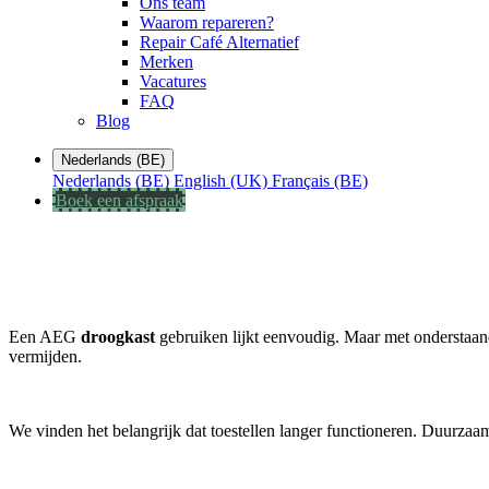
Ons team
Waarom repareren?
Repair Café Alternatief
Merken
Vacatures
FAQ
Blog
Nederlands (BE)
Nederlands (BE)
English (UK)
Français (BE)
Boek een afspraak
Een AEG
droogkast
gebruiken lijkt eenvoudig. Maar met onderstaa
vermijden.
We vinden het belangrijk dat toestellen langer functioneren. Duurzaam