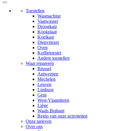
Toestellen
Wasmachine
Vaatwasser
Droogkast
Kookplaat
Koelkast
Diepvriezer
Oven
Koffietoestel
Andere toestellen
Waar repareren
Brussel
Antwerpen
Mechelen
Leuven
Limburg
Gent
West-Vlaanderen
Liège
Waals Brabant
Regio van onze activiteiten
Onze tarieven
Over ons