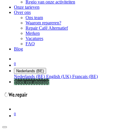
Regio van onze activiteiten
Onze tarieven
Over ons
Ons team
Waarom repareren?
Repair Café Alternatief
Merken
Vacatures
FAQ
Blog
0
Nederlands (BE)
Nederlands (BE)
English (UK)
Français (BE)
Boek een afspraak
0