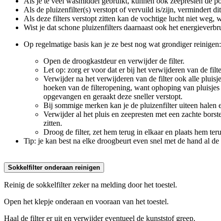
Als je te veel wasmiddel gebruikt, kunnen ook zeepresten de por
Als de pluizenfilter(s) verstopt of vervuild is/zijn, vermindert
Als deze filters verstopt zitten kan de vochtige lucht niet weg, 
Wist je dat schone pluizenfilters daarnaast ook het energieverbr
Op regelmatige basis kan je ze best nog wat grondiger reinigen:
Open de droogkastdeur en verwijder de filter.
Let op: zorg er voor dat er bij het verwijderen van de filt
Verwijder na het verwijderen van de filter ook alle pluis
hoeken van de filteropening, want ophoping van pluisjes i
opgevangen en geraakt deze sneller verstopt.
Bij sommige merken kan je de pluizenfilter uiteen halen
Verwijder al het pluis en zeepresten met een zachte bor
zitten.
Droog de filter, zet hem terug in elkaar en plaats hem ter
Tip: je kan best na elke droogbeurt even snel met de hand al de 
Sokkelfilter onderaan reinigen
Reinig de sokkelfilter zeker na melding door het toestel.
Open het klepje onderaan en vooraan van het toestel.
Haal de filter er uit en verwijder eventueel de kunststof greep.