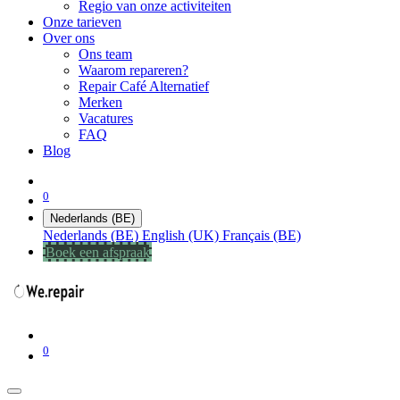
Regio van onze activiteiten
Onze tarieven
Over ons
Ons team
Waarom repareren?
Repair Café Alternatief
Merken
Vacatures
FAQ
Blog
0
Nederlands (BE)
Nederlands (BE)
English (UK)
Français (BE)
Boek een afspraak
0