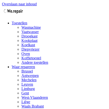
Overslaan naar inhoud
Toestellen
Wasmachine
Vaatwasser
Droogkast
Kookplaat
Koelkast
Diepvriezer
Oven
Koffietoestel
Andere toestellen
Waar repareren
Brussel
Antwerpen
Mechelen
Leuven
Limburg
Gent
West-Vlaanderen
Liège
Waals Brabant