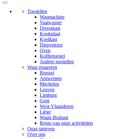
Toestellen
Wasmachine
Vaatwasser
Droogkast
Kookplaat
Koelkast
Diepvriezer
Oven
Koffietoestel
Andere toestellen
Waar repareren
Brussel
Antwerpen
Mechelen
Leuven
Limburg
Gent
West-Vlaanderen
Liège
Waals Brabant
Regio van onze activiteiten
Onze tarieven
Over ons