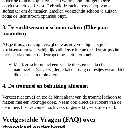
onder de douchekop. Heb je een warmtepompdroger? Deze
condensor zit vaak vast. Gebruik de zachte borstelkop van je
stofzuiger om de metalen lamellen voorzichtig schoon te zuigen,
zodat de luchtstroom optimaal blijft.
3. De vochtsensoren schoonmaken (Elke paar
maanden)
Als je droogkast stopt terwijl de was nog vochtig is, zijn je
vochtsensoren waarschijnlijk vuil. Deze kleine metalen strips zitten
meestal vlak onder de deuropening in de trommel.
Maak ze schoon met een zachte doek en een beetje
natuurazijn. Zo verwijder je kalkaanslag en restjes wasmiddel
die de sensoren blokkeren.
4. De trommel en behuizing afnemen
Vergeet niet om af en toe de binnenkant van de trommel schoon te
maken met een vochtige doek. Neem ook direct de rubbers van de
deur mee; hier verzamelt zich vaak ongemerkt veel stof en vuil.
Veelgestelde Vragen (FAQ) over
droogkast onderhoud