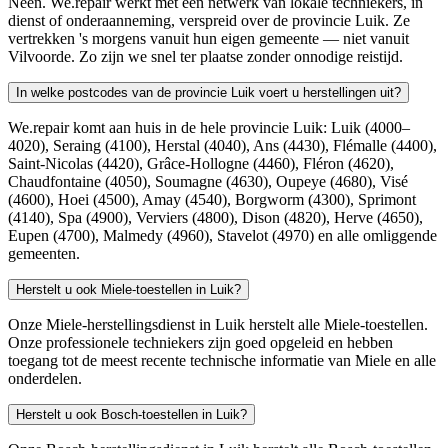
Neen. We.repair werkt met een netwerk van lokale techniekers, in
dienst of onderaanneming, verspreid over de provincie Luik. Ze
vertrekken 's morgens vanuit hun eigen gemeente — niet vanuit
Vilvoorde. Zo zijn we snel ter plaatse zonder onnodige reistijd.
In welke postcodes van de provincie Luik voert u herstellingen uit?
We.repair komt aan huis in de hele provincie Luik: Luik (4000–
4020), Seraing (4100), Herstal (4040), Ans (4430), Flémalle (4400),
Saint-Nicolas (4420), Grâce-Hollogne (4460), Fléron (4620),
Chaudfontaine (4050), Soumagne (4630), Oupeye (4680), Visé
(4600), Hoei (4500), Amay (4540), Borgworm (4300), Sprimont
(4140), Spa (4900), Verviers (4800), Dison (4820), Herve (4650),
Eupen (4700), Malmedy (4960), Stavelot (4970) en alle omliggende
gemeenten.
Herstelt u ook Miele-toestellen in Luik?
Onze Miele-herstellingsdienst in Luik herstelt alle Miele-toestellen.
Onze professionele techniekers zijn goed opgeleid en hebben
toegang tot de meest recente technische informatie van Miele en alle
onderdelen.
Herstelt u ook Bosch-toestellen in Luik?