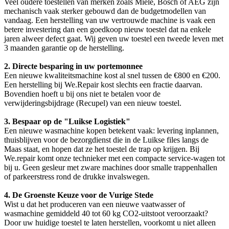
Veel oudere toestellen van merken zoals Miele, Bosch of AEG zijn
mechanisch vaak sterker gebouwd dan de budgetmodellen van
vandaag. Een herstelling van uw vertrouwde machine is vaak een
betere investering dan een goedkoop nieuw toestel dat na enkele
jaren alweer defect gaat. Wij geven uw toestel een tweede leven met
3 maanden garantie op de herstelling.
2. Directe besparing in uw portemonnee
Een nieuwe kwaliteitsmachine kost al snel tussen de €800 en €200.
Een herstelling bij We.Repair kost slechts een fractie daarvan.
Bovendien hoeft u bij ons niet te betalen voor de
verwijderingsbijdrage (Recupel) van een nieuw toestel.
3. Bespaar op de "Luikse Logistiek"
Een nieuwe wasmachine kopen betekent vaak: levering inplannen,
thuisblijven voor de bezorgdienst die in de Luikse files langs de
Maas staat, en hopen dat ze het toestel de trap op krijgen. Bij
We.repair komt onze technieker met een compacte service-wagen tot
bij u. Geen gesleur met zware machines door smalle trappenhallen
of parkeerstress rond de drukke invalswegen.
4. De Groenste Keuze voor de Vurige Stede
Wist u dat het produceren van een nieuwe vaatwasser of
wasmachine gemiddeld 40 tot 60 kg CO2-uitstoot veroorzaakt?
Door uw huidige toestel te laten herstellen, voorkomt u niet alleen