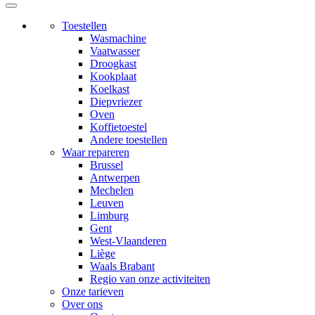
Toestellen
Wasmachine
Vaatwasser
Droogkast
Kookplaat
Koelkast
Diepvriezer
Oven
Koffietoestel
Andere toestellen
Waar repareren
Brussel
Antwerpen
Mechelen
Leuven
Limburg
Gent
West-Vlaanderen
Liège
Waals Brabant
Regio van onze activiteiten
Onze tarieven
Over ons