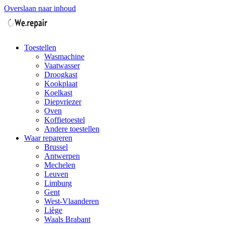
Overslaan naar inhoud
Toestellen
Wasmachine
Vaatwasser
Droogkast
Kookplaat
Koelkast
Diepvriezer
Oven
Koffietoestel
Andere toestellen
Waar repareren
Brussel
Antwerpen
Mechelen
Leuven
Limburg
Gent
West-Vlaanderen
Liège
Waals Brabant