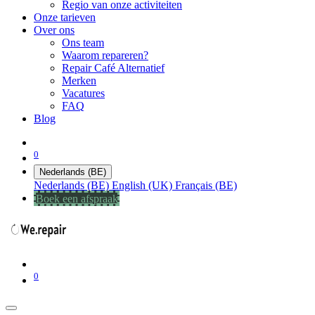
Regio van onze activiteiten
Onze tarieven
Over ons
Ons team
Waarom repareren?
Repair Café Alternatief
Merken
Vacatures
FAQ
Blog
0
Nederlands (BE)
Nederlands (BE)
English (UK)
Français (BE)
Boek een afspraak
0