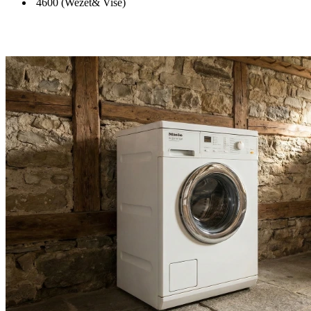
4600 (Wezet& Visé)