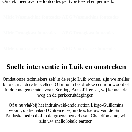
Ontdek meer over de foutcodes per type toestel en per merk:
Miele Wasmachine foutcodes
AEG Wasmachine foutcodes
Miele Droogkast foutcodes
AEG Droogkast foutcodes
Miele Vaatwasser foutcodes
AEG Vaatwasser foutcodes
Snelle interventie in Luik en omstreken
Omdat onze techniekers zelf in de regio Luik wonen, zijn we sneller
bij u dan andere herstellers. Of u nu in het drukke centrum woont of
in de randgemeenten zoals Seraing, Ans of Herstal, wij kennen de
weg en de parkeeruitdagingen.
Of u nu vlakbij het indrukwekkende station Liège-Guillemins
woont, op het eiland Outremeuse, in de schaduw van de Sint-
Pauluskathedraal of in de groene heuvels van Chaudfontaine, wij
zijn uw snelle lokale partner.