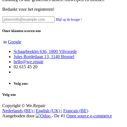
Bedankt voor het registreren!
Blijf op de hoogte !
Onze klanten scoren ons
in
Google
Schaarbeeklei 636, 1800 Vilvoorde
Jules Bordetlaan 13, 1140 Brussel
hello@we.repair
02 615 45 20
Volg ons:
Volg ons
Copyright © We.Repair
Nederlands (BE)
|
English (UK)
|
Français (BE)
Aangeboden door
- De #1
Open source e-commerce