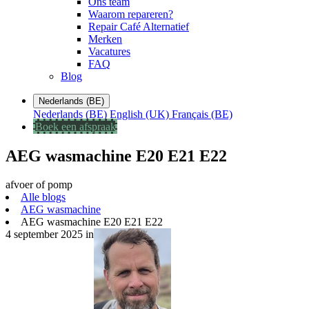
Ons team
Waarom repareren?
Repair Café Alternatief
Merken
Vacatures
FAQ
Blog
Nederlands (BE)
Nederlands (BE)
English (UK)
Français (BE)
Boek een afspraak
AEG wasmachine E20 E21 E22
afvoer of pomp
Alle blogs
AEG wasmachine
AEG wasmachine E20 E21 E22
4 september 2025
in