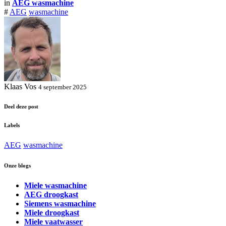
in
AEG wasmachine
#
AEG
wasmachine
Klaas Vos
4 september 2025
Deel deze post
Labels
AEG
wasmachine
Onze blogs
Miele wasmachine
AEG droogkast
Siemens wasmachine
Miele droogkast
Miele vaatwasser