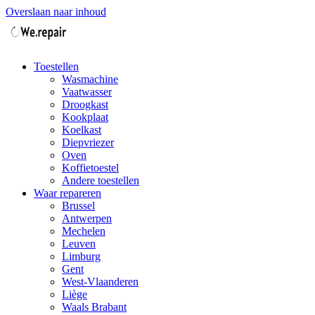
Overslaan naar inhoud
Toestellen
Wasmachine
Vaatwasser
Droogkast
Kookplaat
Koelkast
Diepvriezer
Oven
Koffietoestel
Andere toestellen
Waar repareren
Brussel
Antwerpen
Mechelen
Leuven
Limburg
Gent
West-Vlaanderen
Liège
Waals Brabant