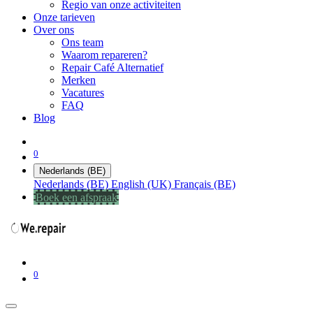
Regio van onze activiteiten
Onze tarieven
Over ons
Ons team
Waarom repareren?
Repair Café Alternatief
Merken
Vacatures
FAQ
Blog
0
Nederlands (BE)
Nederlands (BE)
English (UK)
Français (BE)
Boek een afspraak
0