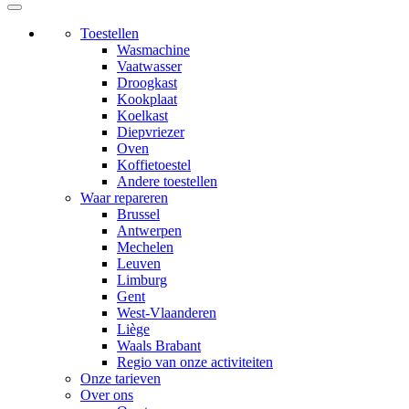
Toestellen
Wasmachine
Vaatwasser
Droogkast
Kookplaat
Koelkast
Diepvriezer
Oven
Koffietoestel
Andere toestellen
Waar repareren
Brussel
Antwerpen
Mechelen
Leuven
Limburg
Gent
West-Vlaanderen
Liège
Waals Brabant
Regio van onze activiteiten
Onze tarieven
Over ons