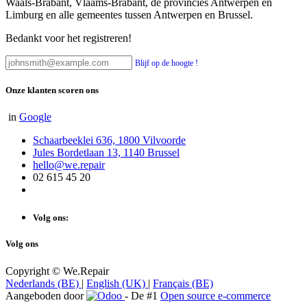
Waals-Brabant, Vlaams-Brabant, de provincies Antwerpen en
Limburg en alle gemeentes tussen Antwerpen en Brussel.
Bedankt voor het registreren!
Blijf op de hoogte !
Onze klanten scoren ons
in
Google
Schaarbeeklei 636, 1800 Vilvoorde
Jules Bordetlaan 13, 1140 Brussel
hello@we.repair
02 615 45 20
Volg ons:
Volg ons
Copyright © We.Repair
Nederlands (BE)
|
English (UK)
|
Français (BE)
Aangeboden door
- De #1
Open source e-commerce