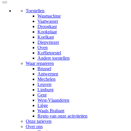
Toestellen
Wasmachine
Vaatwasser
Droogkast
Kookplaat
Koelkast
Diepvriezer
Oven
Koffietoestel
Andere toestellen
Waar repareren
Brussel
Antwerpen
Mechelen
Leuven
Limburg
Gent
West-Vlaanderen
Liège
Waals Brabant
Regio van onze activiteiten
Onze tarieven
Over ons