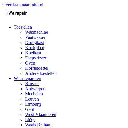
Overslaan naar inhoud
Toestellen
Wasmachine
Vaatwasser
Droogkast
Kookplaat
Koelkast
Diepvriezer
Oven
Koffietoestel
Andere toestellen
Waar repareren
Brussel
Antwerpen
Mechelen
Leuven
Limburg
Gent
West-Vlaanderen
Liège
Waals Brabant