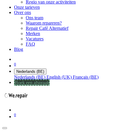
Regio van onze activiteiten
Onze tarieven
Over ons
Ons team
Waarom repareren?
Repair Café Alternatief
Merken
Vacatures
FAQ
Blog
0
Nederlands (BE)
Nederlands (BE)
English (UK)
Français (BE)
Boek een afspraak
0