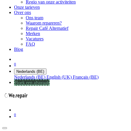
Regio van onze activiteiten
Onze tarieven
Over ons
Ons team
Waarom repareren?
Repair Café Alternatief
Merken
Vacatures
FAQ
Blog
0
Nederlands (BE)
Nederlands (BE)
English (UK)
Français (BE)
Boek een afspraak
0