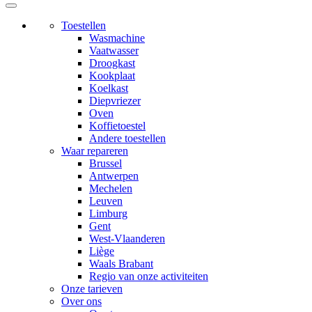
Toestellen
Wasmachine
Vaatwasser
Droogkast
Kookplaat
Koelkast
Diepvriezer
Oven
Koffietoestel
Andere toestellen
Waar repareren
Brussel
Antwerpen
Mechelen
Leuven
Limburg
Gent
West-Vlaanderen
Liège
Waals Brabant
Regio van onze activiteiten
Onze tarieven
Over ons