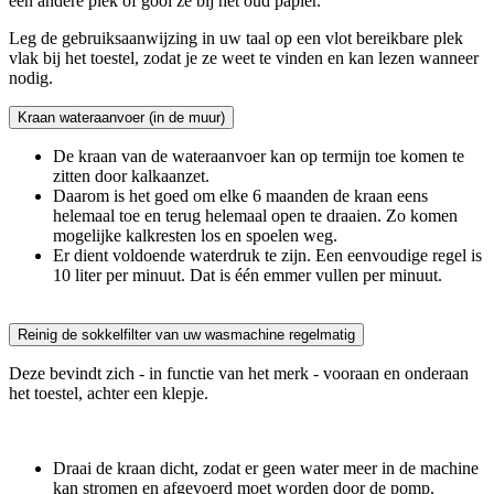
een andere plek of gooi ze bij het oud papier.
Leg de gebruiksaanwijzing in uw taal op een vlot bereikbare plek
vlak bij het toestel, zodat je ze weet te vinden en kan lezen wanneer
nodig.
Kraan wateraanvoer (in de muur)
De kraan van de wateraanvoer kan op termijn toe komen te
zitten door kalkaanzet.
Daarom is het goed om elke 6 maanden de kraan eens
helemaal toe en terug helemaal open te draaien. Zo komen
mogelijke kalkresten los en spoelen weg.
Er dient voldoende waterdruk te zijn. Een eenvoudige regel is
10 liter per minuut. Dat is één emmer vullen per minuut.
Reinig de sokkelfilter van uw wasmachine regelmatig
Deze bevindt zich - in functie van het merk - vooraan en onderaan
het toestel, achter een klepje.
Draai de kraan dicht, zodat er geen water meer in de machine
kan stromen en afgevoerd moet worden door de pomp.