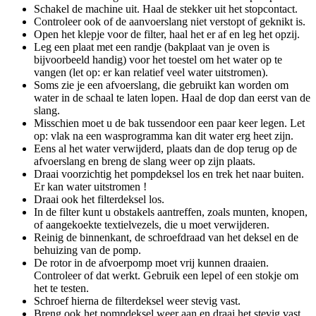
Schakel de machine uit. Haal de stekker uit het stopcontact.
Controleer ook of de aanvoerslang niet verstopt of geknikt is.
Open het klepje voor de filter, haal het er af en leg het opzij.
Leg een plaat met een randje (bakplaat van je oven is
bijvoorbeeld handig) voor het toestel om het water op te
vangen (let op: er kan relatief veel water uitstromen).
Soms zie je een afvoerslang, die gebruikt kan worden om
water in de schaal te laten lopen. Haal de dop dan eerst van de
slang.
Misschien moet u de bak tussendoor een paar keer legen. Let
op: vlak na een wasprogramma kan dit water erg heet zijn.
Eens al het water verwijderd, plaats dan de dop terug op de
afvoerslang en breng de slang weer op zijn plaats.
Draai voorzichtig het pompdeksel los en trek het naar buiten.
Er kan water uitstromen !
Draai ook het filterdeksel los.
In de filter kunt u obstakels aantreffen, zoals munten, knopen,
of aangekoekte textielvezels, die u moet verwijderen.
Reinig de binnenkant, de schroefdraad van het deksel en de
behuizing van de pomp.
De rotor in de afvoerpomp moet vrij kunnen draaien.
Controleer of dat werkt. Gebruik een lepel of een stokje om
het te testen.
Schroef hierna de filterdeksel weer stevig vast.
Breng ook het pompdeksel weer aan en draai het stevig vast.