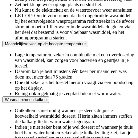
Zet het klepje weer op zijn plaats en sluit het.
Nu kunt u de elektriciteit en de watertoevoer weer aansluiten.
LET OP: Om te voorkomen dat het ongebruikte wasmiddel
bij het eerstvolgende wasprogramma rechtstreeks in de afvoer
stroomt, moet u 1 liter water in de wasmiddellade gieten via
het deel dat bestemd is voor vloeibaar wasmiddel, en het
afpompprogramma starten.
Maandelijkse was op de hoogste temperatuur
Lage temperaturen, zeker in combinatie met een overdosering
van wasmiddel, kan zorgen voor bacteriën en geurtjes in je
toestel.
Daarom kan je best minstens één keer per maand een was
doen met meer dan 75 graden.
Doe dit zeker als het toestel hierom vraagt via een boodschap
op het display.
Reinig ook regelmatig je zeepkistlade met warm water.
Wasmachine ontkalken
Ontkalken is niet nodig wanneer je steeds de juiste
hoeveelheid wasmiddel doseert. Hierin zitten immers stoffen
die kalkafgifte bij warm water tegengaan.
Indien je niet zeker bent of je wel doseert of wanneer je thuis
heel hard water hebt en zeker als je kalkafzetting ziet, kan je