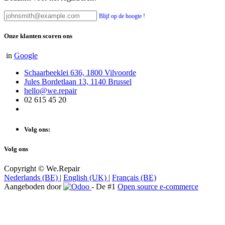
Blijf op de hoogte !
Onze klanten scoren ons
in
Google
Schaarbeeklei 636, 1800 Vilvoorde
Jules Bordetlaan 13, 1140 Brussel
hello@we.repair
02 615 45 20
Volg ons:
Volg ons
Copyright © We.Repair
Nederlands (BE)
|
English (UK)
|
Français (BE)
Aangeboden door
- De #1
Open source e-commerce